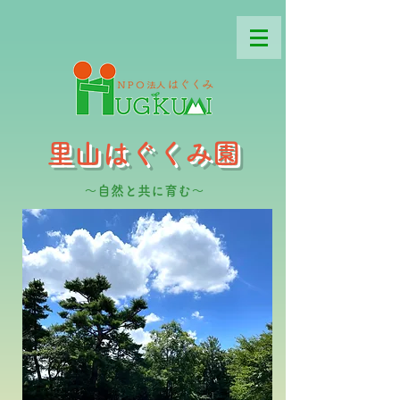
里山はぐくみ園
～自然と共に育む～