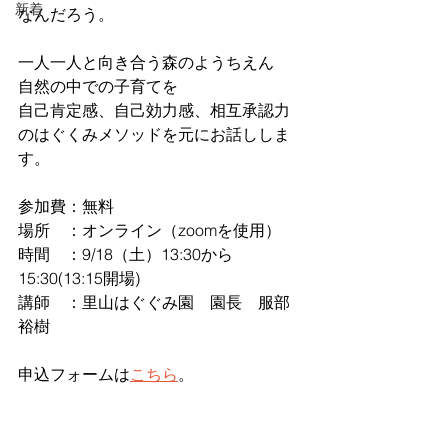
新着
なんだろう。
一人一人と向き合う森のようちえん
自然の中での子育てを
自己肯定感、自己効力感、相互承認力
のはぐくみメソッドを元にお話ししま
す。
参加費：無料
場所　：オンライン（zoomを使用）
時間　：9/18（土）13:30から
15:30(13:15開場)
講師　：里山はぐぐみ園　園長　服部
裕樹
申込フォームは
こちら
。