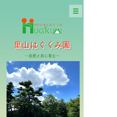
里山はぐくみ園
～自然と共に育む～