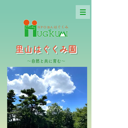
里山はぐくみ園
～自然と共に育む～