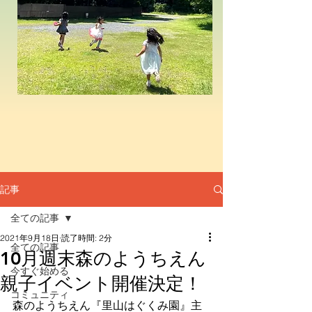
記事
全ての記事
2021年9月18日
読了時間: 2分
全ての記事
10月週末森のようちえん
今すぐ始める
親子イベント開催決定！
コミュニティ
森のようちえん『里山はぐくみ園』主