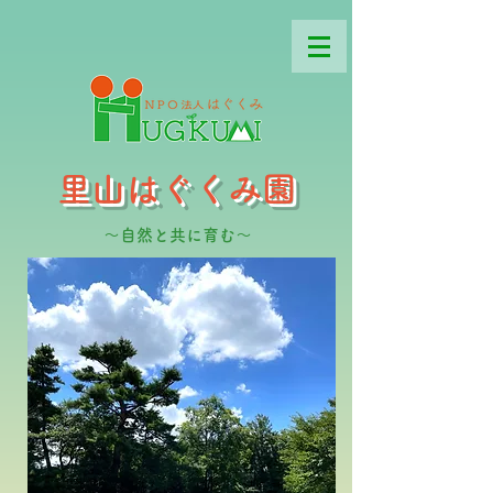
里山はぐくみ園
～自然と共に育む～