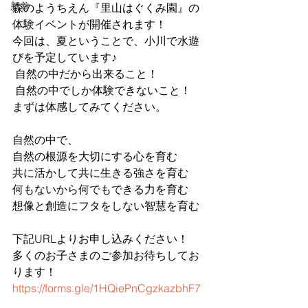
新着
森のようちえん『里山はぐくみ園』の
体験イベントが開催されます！
今回は、夏ということで、小川で水遊
びを予定しています♪
 自然の中だから出来ること！
 自然の中でしか体験できないこと！
まずは体感してみてください。
自然の中で、
自然の根源を大切にする心を育む
共に活かして共に生きる強さを育む
何もないから何でもできる力を育む
想像と創造にフタをしない智慧を育む
下記URLよりお申し込みください！
多くのお子さまのご参加お待ちしてお
ります！
https://forms.gle/1HQiePnCgzkazbhF7