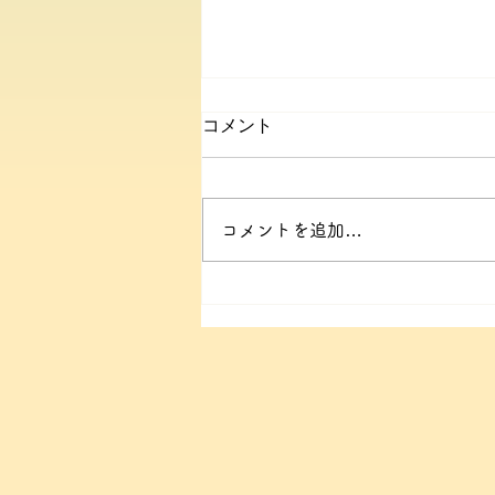
コメント
コメントを追加…
【里山はぐくみ園】2027年
度入園説明会