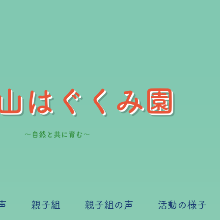
山はぐくみ園
～自然と共に育む～
声
親子組
親子組の声
活動の様子