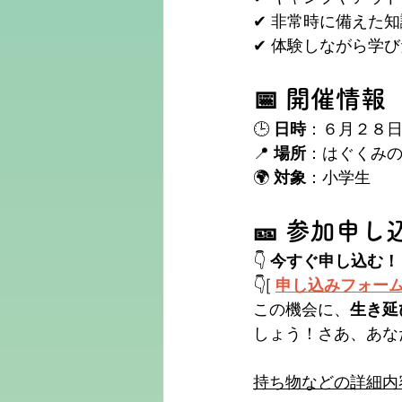
✔ 非常時に備えた
✔ 体験しながら学
📅 開催情報
🕒 
日時
：６月２８
📍 
場所
：はぐくみ
🌍 
対象
：小学生
🎫 参加申
👇 
今すぐ申し込む！
👇[ 
申し込みフォー
この機会に、
生き延
しょう！さあ、あな
持ち物などの詳細内