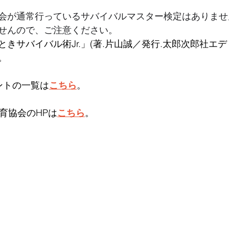
会が通常行っているサバイバルマスター検定はありませ
せんので、ご注意ください。
きサバイバル術Jr.」(著.片山誠／発行.太郎次郎社エデ
。
ントの一覧は
こちら
。
育協会のHPは
こちら
。