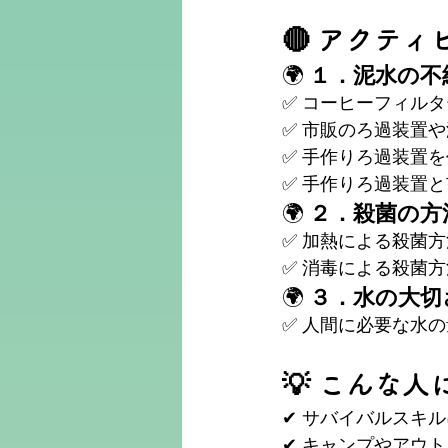
🔴 アクティ
🌍
 １．泥水の
✅ コーヒーフィル
✅ 市販のろ過装置
✅ 手作りろ過装置
✅ 手作りろ過装置
🌍
 ２．殺菌の
✅ 加熱による殺菌
✅ 消毒による殺菌
🌍
 ３．水の大
✅ 人間に必要な水
💡 こんな
✔ サバイバルスキ
✔ キャンプやアウ