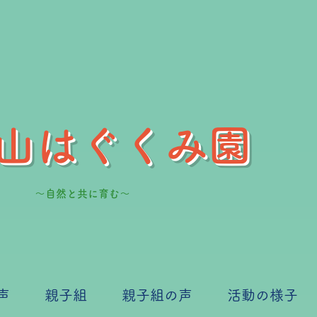
山はぐくみ園
～自然と共に育む～
声
親子組
親子組の声
活動の様子