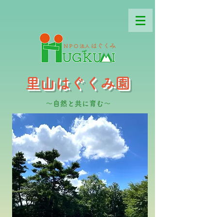
里山はぐくみ園
～自然と共に育む～