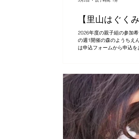
3月2日
読了時間: 1分
【里山はぐくみ
2026年度の親子組の参
の週1開催の森のようちえん
は申込フォームから申込を
コメントや質問欄にその旨
3/13(金) 10:30～11:
はぐくみ園 園舎 大阪府茨木市郡4-6-1
い。