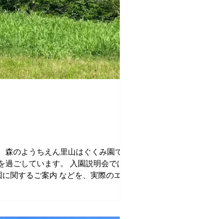
？」 森のようちえん里山はぐくみ園では、
を過ごしています。 入園説明会では、
 入園に関するご案内 などを、実際のエピソ
合うかな？」 そんな方も大歓迎です。
 対象：入園をご検討中の親子 📅 日