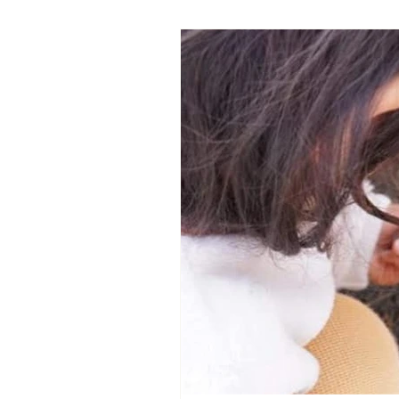
ってOKです！ サツマイモ
参加ください。 日時：20
https://maps.app.go