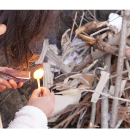
、じゃがいも、リンゴ、みかん、マシュマロ etc. 定員10組
25年11月8日（土）１０時～１４時 場所： 弁天園地（冥應寺 
o.gl/CVKkKiGq4tCsjhJ86 ※マップを航空写真表示にすると分か