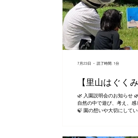
7月23日
読了時間: 1分
【里山はぐくみ
🌿 入園説明会のお知らせ
自然の中で遊び、考え、感
🍃 園の想いや大切にしてい
ードを交えながらお話しし
お子さまの成長を一緒に想像
時：7/26(日) 7/30(木) 8/9(日) 8/29(土) 10:00~11:30 📍 場所：森のようちえん里