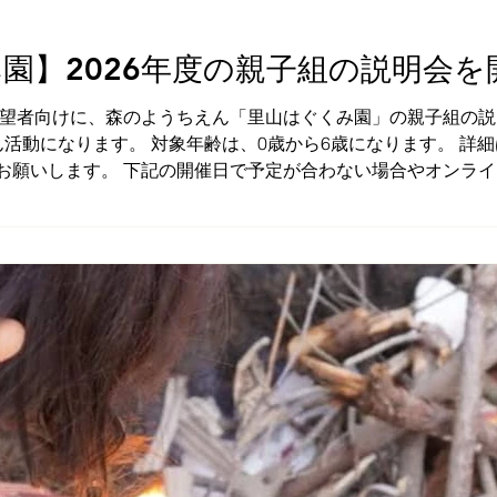
園】2026年度の親子組の説明会を
加希望者向けに、森のようちえん「里山はぐくみ園」の親子組の説
活動になります。 対象年齢は、0歳から6歳になります。 詳
お願いします。 下記の開催日で予定が合わない場合やオンラ
を記載してください。 別途、日程やオンラインのURL発行を調
30 対象者： 0歳から6歳 のお子さんがいる保護者 開催日や費用などの親子組
7 郡貸家 西端 説明会申込フォーム ↓↓↓ こちら 上記の申込フォームより、お申込みくださ