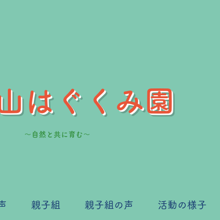
山はぐくみ園
～自然と共に育む～
声
親子組
親子組の声
活動の様子