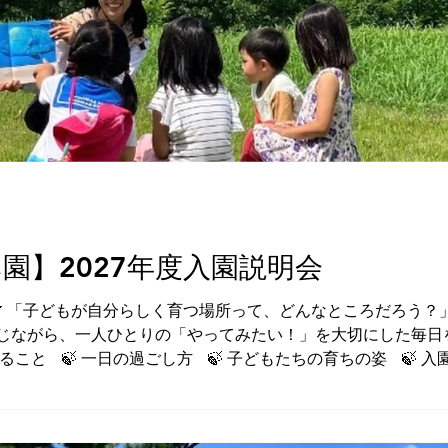
園】2027年度入園説明会
 🌿 「子どもが自分らしく育つ場所って、どんなところだろう
じながら、一人ひとりの「やってみたい！」を大切にした毎日
ること 🍃 一日の過ごし方 🍃 子どもたちの育ちの姿 🍃
ます。 「森のようちえんってどんなところ？」 「うちの子に
しながら、ゆっくりお話しできる時間になれば嬉しいです。 🌱
山はぐくみ園 園舎 大阪府茨木市郡4-6-