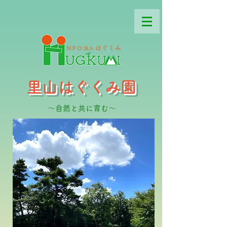
里山はぐくみ園
～自然と共に育む～